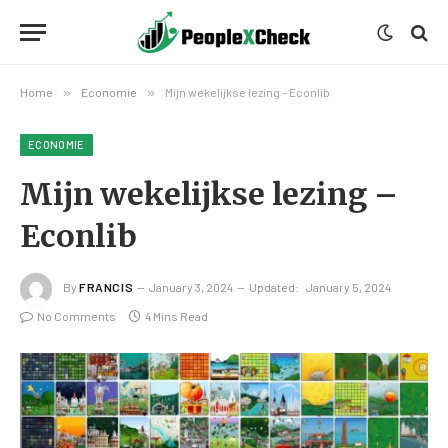
Home
»
Economie
»
Mijn wekelijkse lezing – Econlib
ECONOMIE
Mijn wekelijkse lezing –
Econlib
By
FRANCIS
January 3, 2024
Updated:
January 5, 2024
No Comments
4 Mins Read