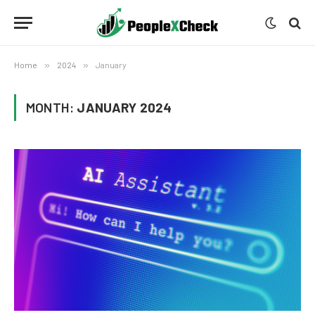
Home
»
2024
»
January
MONTH:
JANUARY 2024